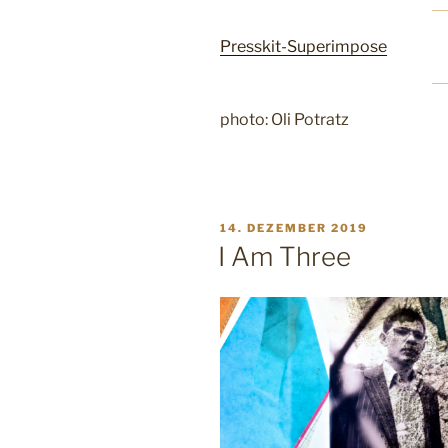
Presskit-Superimpose
photo: Oli Potratz
VERÖFFENTLICHT
14. DEZEMBER 2019
AM
I Am Three