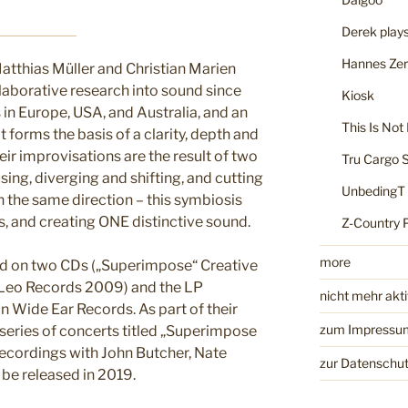
Derek plays
Hannes Zer
tthias Müller and Christian Marien
laborative research into sound since
Kiosk
in Europe, USA, and Australia, and an
This Is Not
 forms the basis of a clarity, depth and
heir improvisations are the result of two
Tru Cargo 
sing, diverging and shifting, and cutting
UnbedingT
n the same direction – this symbiosis
s, and creating ONE distinctive sound.
Z-Country 
more
ed on two CDs („Superimpose“ Creative
 Leo Records 2009) and the LP
nicht mehr akt
n Wide Ear Records. As part of their
zum Impressu
 series of concerts titled „Superimpose
recordings with John Butcher, Nate
zur Datenschut
 be released in 2019.