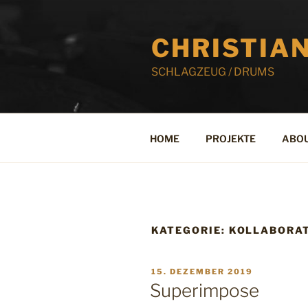
Zum
Inhalt
CHRISTIA
springen
SCHLAGZEUG / DRUMS
HOME
PROJEKTE
ABO
KATEGORIE:
KOLLABORAT
VERÖFFENTLICHT
15. DEZEMBER 2019
AM
Superimpose