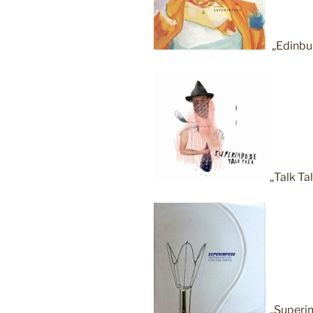
„Edinbur
„Talk Ta
„Superim