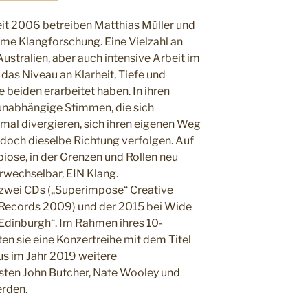
eit 2006 betreiben Matthias Müller und
me Klangforschung. Eine Vielzahl an
ustralien, aber auch intensive Arbeit im
das Niveau an Klarheit, Tiefe und
 beiden erarbeitet haben. In ihren
unabhängige Stimmen, die sich
mal divergieren, sich ihren eigenen Weg
 doch dieselbe Richtung verfolgen. Auf
iose, in der Grenzen und Rollen neu
verwechselbar, EIN Klang.
f zwei CDs („Superimpose“ Creative
 Records 2009) und der 2015 bei Wide
Edinburgh“. Im Rahmen ihres 10-
en sie eine Konzertreihe mit dem Titel
s im Jahr 2019 weitere
sten John Butcher, Nate Wooley und
erden.