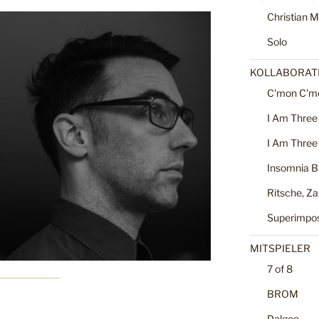
Christian M
Solo
KOLLABORATI
C'mon C'm
I Am Three
I Am Three
Insomnia B
Ritsche, Za
Superimpo
MITSPIELER
7 of 8
BROM
Dalgoo