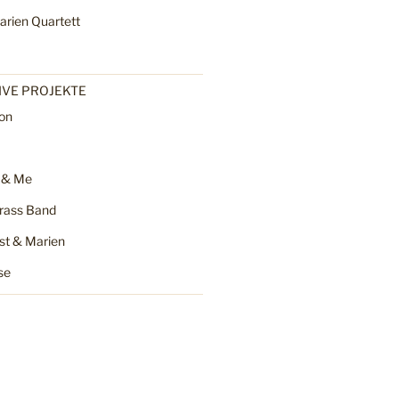
arien Quartett
VE PROJEKTE
on
 & Me
rass Band
st & Marien
se