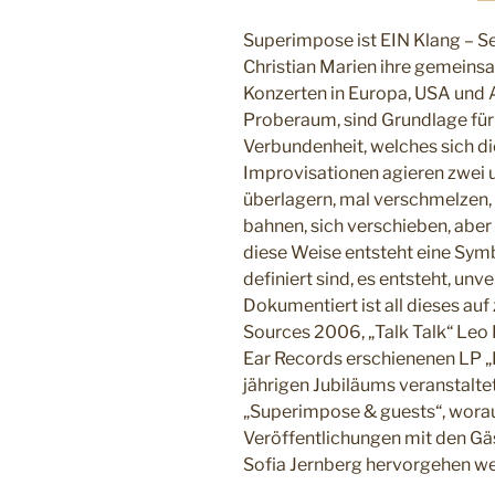
Superimpose ist EIN Klang – S
Christian Marien ihre gemeinsa
Konzerten in Europa, USA und A
Proberaum, sind Grundlage für 
Verbundenheit, welches sich die
Improvisationen agieren zwei 
überlagern, mal verschmelzen, 
bahnen, sich verschieben, aber
diese Weise entsteht eine Symb
definiert sind, es entsteht, un
Dokumentiert ist all dieses au
Sources 2006, „Talk Talk“ Leo
Ear Records erschienenen LP „
jährigen Jubiläums veranstaltet
„Superimpose & guests“, worau
Veröffentlichungen mit den Gä
Sofia Jernberg hervorgehen w