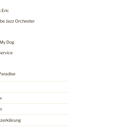
 Eric
be Jazz Orchester
 My Dog
Service
Paradise
iv
m
zerklärung